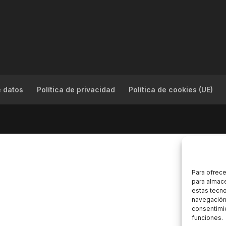
e datos
Política de privacidad
Política de cookies (UE)
Para ofrece
para almace
estas tecn
navegación o
consentimie
funciones.